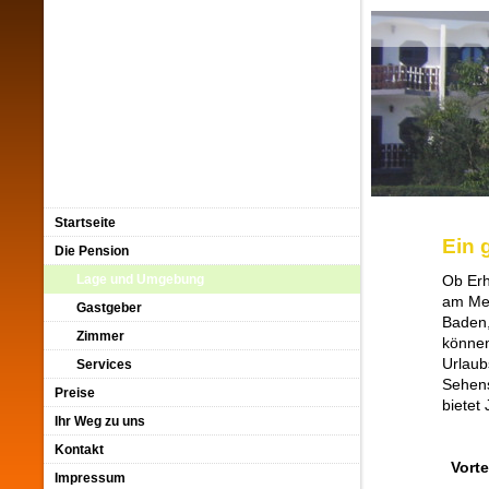
Startseite
Ein 
Die Pension
Lage und Umgebung
Ob Erh
am Mee
Gastgeber
Baden,
Zimmer
können
Urlaub
Services
Sehens
Preise
bietet
Ihr Weg zu uns
Kontakt
Vorte
Impressum